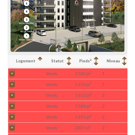
2
Logement
Statut
Pieds
Niveau
103
2
Vendu
1 542 pi
1
104
2
Vendu
1 616 pi
1
201
2
Vendu
1 611 pi
2
202
2
Vendu
1 584 pi
2
203
2
Vendu
1 691 pi
2
204
2
Vendu
2037 pi
2