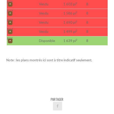
801
2
Vendu
1 603 pi
8
802
2
Vendu
1 586 pi
8
803
2
Vendu
1 690 pi
8
804
2
Vendu
1 499 pi
8
805
2
Disponible
1 639 pi
8
Note : les plans montrés ici sont à titre indicatif seulement.
PARTAGER